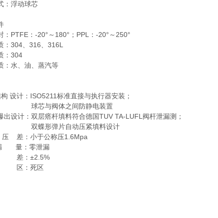
式：浮动球芯
件
PTFE：-20°～180°；PPL：-20°～250°
：304、316、316L
：304
质：水、油、蒸汽等
结构 设计：ISO5211标准直接与执行器安装；
与阀体之间防静电装置
爆出设计：双层瘩杆填料符合德国TUV TA-LUFL阀杆泄漏测；
形弹片自动压紧填料设计
压 差：小于公称压1.6Mpa
漏 量：零泄漏
差：±2.5%
区：死区