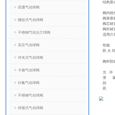
结构形
四通气动球阀
阀内组
阀座密封：
螺纹式气动球阀
阀芯材质
阀杆材质
不锈钢气动法兰球阀
适用介
高压气动球阀
性能
防 火 
球芯
对夹式气动球阀
阀杆防
双蝶
卡箍气动球阀
允 许 
泄 
衬氟气动球阀
回 
死 
不锈钢气动球阀
焊接式气动球阀