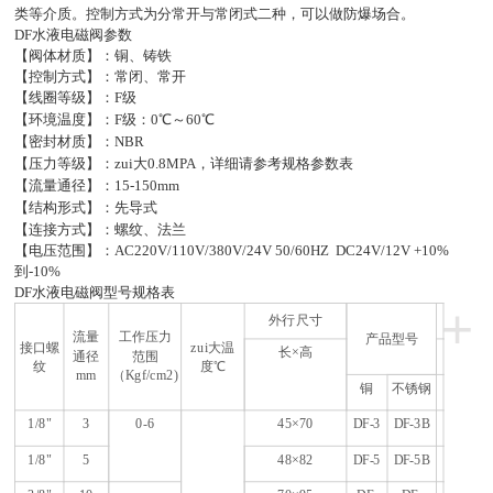
类等介质。控制方式为分常开与常闭式二种，可以做防爆场合。
DF
水液电磁阀参数
【阀体材质】：铜、铸铁
【控制方式】：常闭、常开
【线圈等级】：F级
【环境温度】：F级：0℃～60℃
【密封材质】：NBR
【压力等级】：zui大0.8MPA，详细请参考规格参数表
【流量通径】：15-150mm
【结构形式】：先导式
【连接方式】：螺纹、法兰
【电压范围】：AC220V/110V/380V/24V 50/60HZ DC24V/12V +10%
到-10%
DF
水液电磁阀型号规格表
+
外行尺寸
流量
工作压力
产品型号
接口螺
zui大温
长×高
通径
范围
纹
度℃
mm
（Kgf/cm2)
铜
不锈钢
1/8
"
3
0-6
45
×70
DF-3
DF-3B
1/8
"
5
48
×82
DF-5
DF-5B